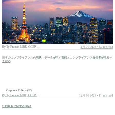
All articles
Boards & leadership
Corporate culture
DEI
Program Effectiveness
By
Ty Francis MBE, CCEP | Chief Advisory Officer
4月 29 2026
•
14 min read
ESG
Learning strategy
日本のコンプライアンスの現状：データが示す実態とコンプライアンス責任者が取るべ
き対応
Program effectiveness
Regulation
Corporate Culture (JP)
By
Ty Francis MBE, CCEP | Chief Advisory Officer
12月 03 2025
•
11 min read
LRN News
行動規範に関するQ&A