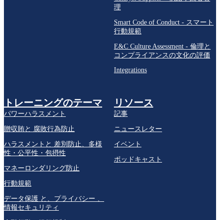
理
Smart Code of Conduct - スマート
行動規範
E&C Culture Assessment - 倫理と
コンプライアンスの文化の評価
Integrations
トレーニングのテーマ
リソース
パワーハラスメント
記事
贈収賄と 腐敗行為防止
ニュースレター
ハラスメントと 差別防止、多様
イベント
性・公平性・包摂性
ポッドキャスト
マネーロンダリング防止
行動規範
データ保護 と、プライバシー 、
情報セキュリティ