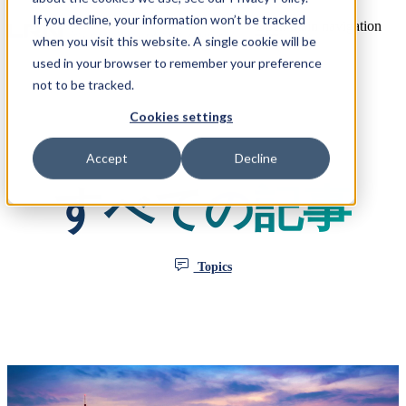
If you decline, your information won’t be tracked
Open main navigation
when you visit this website. A single cookie will be
used in your browser to remember your preference
not to be tracked.
Cookies settings
Accept
Decline
すべての記事
Topics