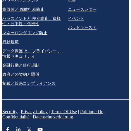
パワーハラスメント
記事
贈収賄と 腐敗行為防止
ニュースレター
ハラスメントと 差別防止、多様
イベント
性・公平性・包摂性
ポッドキャスト
マネーロンダリング防止
行動規範
データ保護 と、プライバシー 、
情報セキュリティ
金融行動と銀行規制
政府との契約と関係
制裁と貿易コンプライアンス
Security
|
Privacy Policy
|
Terms Of Use
|
Politique De
Confidentialité
|
Datenschutzerklärung