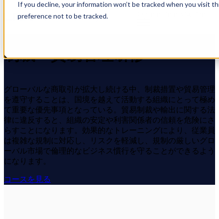
If you decline, your information won’t be tracked when you visit t
Open main navigation
preference not to be tracked.
制裁・貿易管理研修
グローバルな商取引が拡大し続ける中、制裁措置や貿易管理
を遵守することは、国境を越えて活動する組織にとって極め
て重要な優先事項となっている。貿易制裁や輸出に関する法
律に違反すると、組織の安定や利害関係者の信頼を危険にさ
らすことになります。効果的なトレーニングにより、従業員
は複雑な規制に対応し、リスクを軽減し、規制の厳しいグロ
ーバル市場で倫理的なビジネス慣行を守ることができるよう
になります。
コースを見る