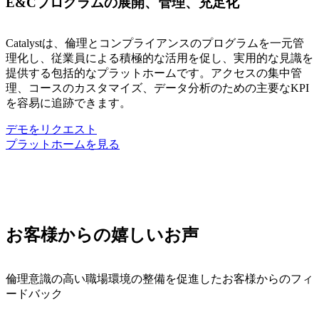
E&Cプログラムの展開、管理、充足化
Catalyst
は、倫理とコンプライアンスのプログラムを一元管
理化
し、従業員
による積極的な活用を促し
、実用的な見識
を
提供する包括的なプラット
ホ
ームです。アクセスの集中管
理、コースのカスタマイズ、
データ分析の
ための
主要なKPI
を容易に追跡できます。
デモをリクエスト
プラットホームを見る
お客様からの嬉しいお声
倫理意識の高い職場環境の整備を促進したお客様からのフィ
ードバック