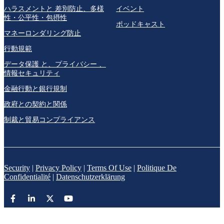
ハラスメントと 差別防止、多様
イベント
性・公平性・包摂性
ポッドキャスト
マネーロンダリング防止
行動規範
データ保護 と、プライバシー 、
情報セキュリティ
金融行動と銀行規制
政府との契約と関係
制裁と貿易コンプライアンス
Security
|
Privacy Policy
|
Terms Of Use
|
Politique De
Confidentialité
|
Datenschutzerklärung