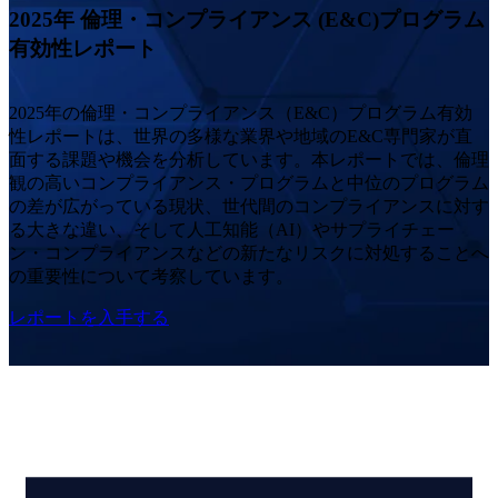
2025年 倫理・コンプライアンス (E&C)プログラム
有効性レポート
2025年の倫理・コンプライアンス（E&C）プログラム有効
性レポートは、
世界の多様な
業界や地域
の
E&C専門家が直
面する課題や
機会を分析しています。本レポートでは、倫理
観の高い
コンプライアンス
・
プログラム
と中位のプログラム
の差が広がっている
現状
、
世代間の
コンプライアンスに対す
る
大きな違い、そして人工知能（AI）やサプライチェー
ン・コンプライアンスなどの新たなリスクに対処することへ
の重要性について考察しています。
レポートを入手する