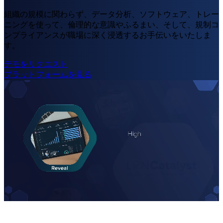
組織の規模に関わらず、
データ
分析、ソフトウェア、トレー
ニングを使
っ
て、倫理的
な意識やふるまい、そして、
規制コ
ンプライアンス
が職場に深く浸透するお手伝いをいた
しま
す。
デモをリクエスト
プラットフォームを見る