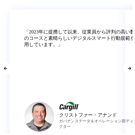
「
2023
年に提携して以来、
従業員から
評判の
高い数
の
コースと素晴らしいデジタルスマート行動規範を
用してい
ま
す
。」
クリストファー・アナンド
ガバナンスデータ＆オペレーション部ディ
クター