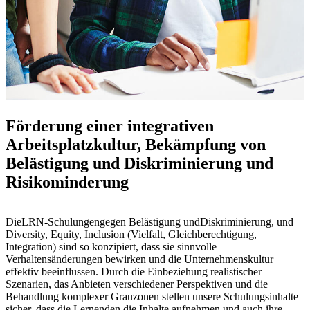
Förderung einer integrativen
Arbeitsplatzkultur, Bekämpfung von
Belästigung und Diskriminierung und
Risikominderung
Die
LRN-Schulungen
gegen Belästigung und
Diskriminierung,
und
Diversity, Equity
, Inclusion (
Vielfalt, Gleichberechtigung
,
Integration)
sind
so konzipiert, dass sie sinnvolle
Verhaltensänderungen bewirken und die
Unternehmenskultur
effektiv
beeinflussen
.
Durch die Einbeziehung realistischer
Szenarien, das Anbieten verschiedener Perspektiven und die
Behandlung komplexer Grauzonen stellen unsere Schulungsinhalte
sicher, dass die Lernenden die Inhalte aufnehmen
und
auch ihre