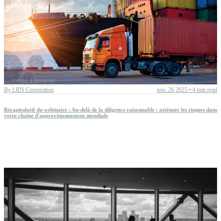
All articles
Boards & leadership
Corporate culture
DEI
Culture d'entreprise
By
LRN Corporation
nov. 26 2025
•
4 min read
ESG
Learning strategy
Récapitulatif du webinaire : Au-delà de la diligence raisonnable : atténuer les risques dans
votre chaîne d'approvisionnement mondiale
Program effectiveness
Regulation
LRN News