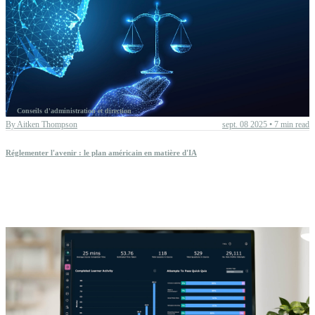
Conseils d'administration et direction
By
Aitken Thompson
sept. 08 2025
•
7 min read
Réglementer l'avenir : le plan américain en matière d'IA