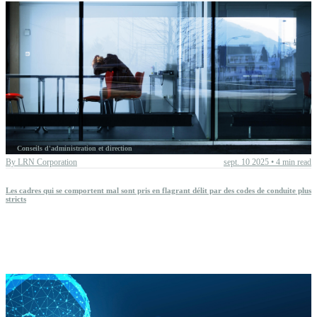
Conseils d'administration et direction
By
LRN Corporation
sept. 10 2025
•
4 min read
Les cadres qui se comportent mal sont pris en flagrant délit par des codes de conduite plus
stricts