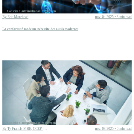
Conseils d'administration et direction
By
Eric Morehead
nov. 04 2025
•
3 min read
La conformité moderne nécessite des outils modernes
Conseils d'administration et direction
By
Ty Francis MBE, CCEP | Chief Advisory Officer
nov. 03 2025
•
6 min read