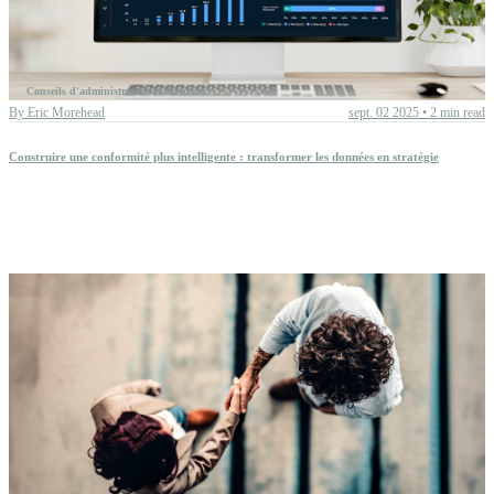
Conseils d'administration et direction
By
Eric Morehead
sept. 02 2025
•
2 min read
Construire une conformité plus intelligente : transformer les données en stratégie