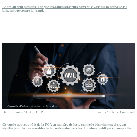
La fin du déni plausible : ce que les administrateurs doivent savoir sur la nouvelle loi
britannique contre la fraude
Conseils d'administration et direction
By
Ty Francis MBE, CCEP | Chief Advisory Officer
oct. 27 2025
•
3 min read
Ce que le nouveau rôle de la FCA en matière de lutte contre le blanchiment d'argent
signifie pour les responsables de la conformité dans les domaines juridique et comptable