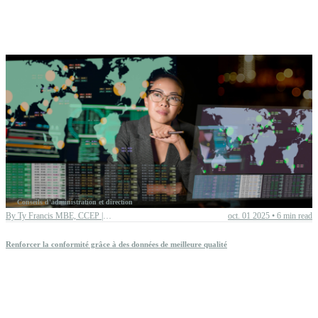
Conseils d'administration et direction
By
Ty Francis MBE, CCEP | Chief Advisory Officer
oct. 01 2025
•
6 min read
Renforcer la conformité grâce à des données de meilleure qualité