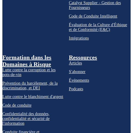
Catalyst Supplier - Gestion des
Fournisseurs
Code de Conduite Intelligent
Évaluation de la Culture d'Éthique
et de Conformité (E&C)
Intégrations
Formation dans les
Ressources
Domaines à Risque
Articles
Lutte contre la corruption et les
S'abonner
pots-de-vin
Événements
Prévention du harcèlement, de la
discrimination, et DEI
Podcasts
Lutte contre le blanchiment d'argent
Code de conduite
Confidentialité des données,
confidentialité et sécurité de
l'information
Conduite financière et