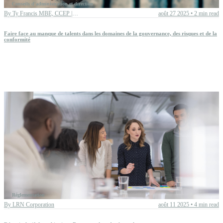
Conseils d'administration et direction
By
Ty Francis MBE, CCEP | Chief Advisory Officer
août 27 2025
•
2 min read
Faire face au manque de talents dans les domaines de la gouvernance, des risques et de la
conformité
Réglementation
By
LRN Corporation
août 11 2025
•
4 min read