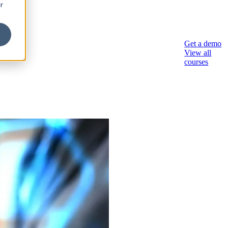
r
nseil
Get a demo
View all
courses