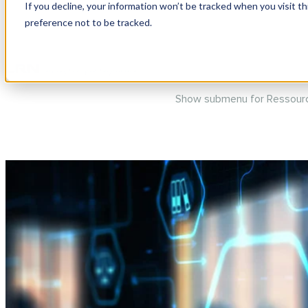
If you decline, your information won’t be tracked when you visit t
preference not to be tracked.
Show submenu for Produits
Show submenu for Ressour