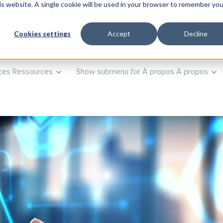
his website. A single cookie will be used in your browser to remember you
Produits
Show submenu for Formation
Formation
Co
Cookies settings
Accept
Decline
ces
Ressources
Show submenu for À propos
À propos