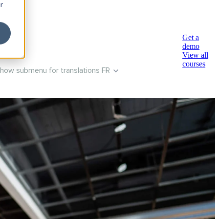
r
l
Get a
demo
View all
courses
how submenu for translations
FR