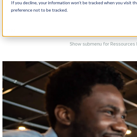
If you decline, your information won’t be tracked when you visit t
preference not to be tracked.
Show submenu for Produits
Pro
Show submenu for Ressources