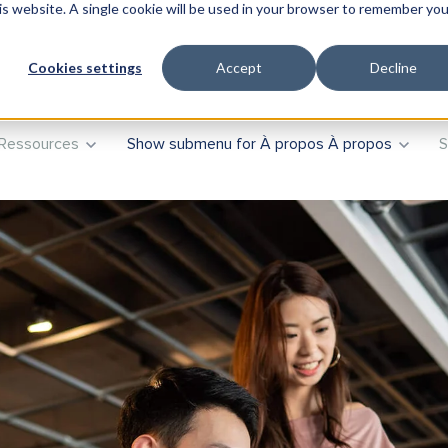
his website. A single cookie will be used in your browser to remember you
duits
Show submenu for Formation
Formation
Consei
Cookies settings
Accept
Decline
Ressources
Show submenu for À propos
À propos
S