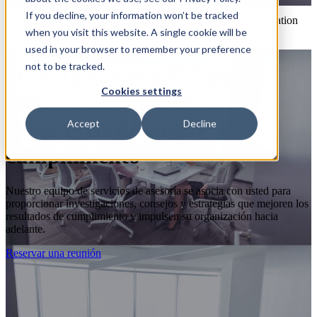
If you decline, your information won’t be tracked
Open main navigation
when you visit this website. A single cookie will be
used in your browser to remember your preference
not to be tracked.
Orientación experta que
Cookies settings
refuerza y mejora los
programas de ética y
Accept
Decline
cumplimiento
Nuestro equipo de servicios de asesoría se asocia con usted para
proporcionar investigaciones, consejos y estrategias que mejoren los
resultados de cumplimiento y impulsen su organización hacia
adelante.
Reservar una reunión