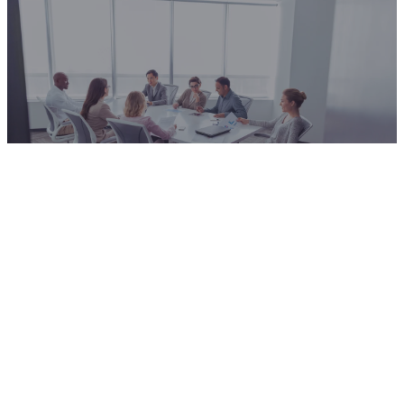
Servicios que le ayudan a elevar su
programa de cumplimiento
Crear una cultura ética sólida requiere más que solo intención: exige
una ejecución estratégica, orientación experta y una comprensión
profunda de las mejores prácticas. Nuestro equipo de asesoría está
comprometido a colaborar con usted para dar vida a los valores
fundamentales de su empresa y lograr un éxito duradero en su
programa de ética y cumplimiento.