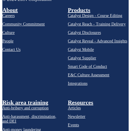
About
Products
Careers
Catalyst Design - Course Editing
Community Commitment
Catalyst Reach - Training Delivery
Culture
Catalyst Disclosures
People
Catalyst Reveal - Advanced Insights
Contact Us
Catalyst Mobile
Catalyst Supplier
Smart Code of Conduct
E&C Culture Assessment
Integrations
Risk area training
Resources
Anti-bribery and corruption
Articles
Anti-harassment, discrimination,
Newsletter
and DEI
Events
Anti-money laundering