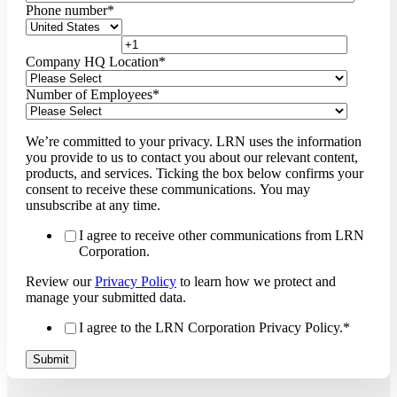
Phone number
*
Company HQ Location
*
Number of Employees
*
We’re committed to your privacy. LRN uses the information
you provide to us to contact you about our relevant content,
products, and services. Ticking the box below confirms your
consent to receive these communications. You may
unsubscribe at any time.
I agree to receive other communications from LRN
Corporation.
Review our
Privacy Policy
to learn how we protect and
manage your submitted data.
I agree to the LRN Corporation Privacy Policy.
*