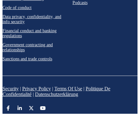
Podcasts
Code of conduct
Data privacy, confidentiality, and
info security
Financial conduct and banking
regulations
Government contracting and
relationships
Sanctions and trade controls
Security
|
Privacy Policy
|
Terms Of Use
|
Politique De
Confidentialité
|
Datenschutzerklärung