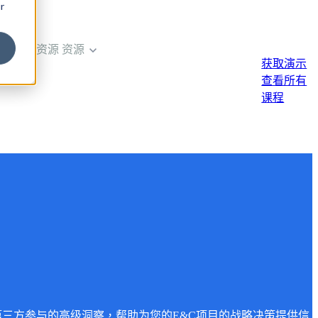
r
enu for 资源
资源
获取演示
查看所有
课程
或第三方参与的高级洞察，帮助为您的E&C项目的战略决策提供信